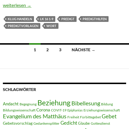
Predigt zu Lk 16, 1-9 – Klug Handeln!
weiterlesen
→
KLUG HANDELN
LK 16 1-9
PREDIGT
PREDIGTHILFEN
PREDIGTVORLAGEN
WORT
Beitragsnavigation
1
2
3
NÄCHSTE →
SCHLAGWÖRTER
Beziehung
Bibellesung
Andacht
Begegnung
Bildung
Corona
Bildungswissenschaft
COVIT-19
Erziehungswissenschaft
Epiphanias
Evangelium des Matthäus
Gebet
Freiheit
Fürbittegebet
Gedicht
Gebetsvorschlag
Glaube
Gedankensplitter
Gottesdienst