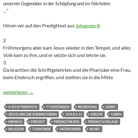
unserem Gegenüber in der Schöpfung und im Nächsten:
…“
Hören wir auf den Predigttext aus
Johannes 8
:
2
Frühmorgens aber kam Jesus wieder in den Tempel, und alles
Volk kam zu ihm, und er setzte sich und lehrte sie.
3
Da brachten die Schriftgelehrten und die Pharisäer eine Frau,
beim Ehebruch ergriffen, und stellten sie in die Mitte
4. So. n. Trinitatis: Predigt zu Joh 8, 2-11 – Jesus und die Ehebr
weiterlesen
→
4. SO N TRINITATIS
7 TODSÜNDEN
BEZIEHUNG
GEBET
JESUS UND DIE EHEBRECHERIN
JOH 8 2-11
KIRCHE
LEBEN
MENSCH
PREDIGT
PREDIGTHILFEN
PREDIGTVORLAGE
RELIGION
TODSÜNDE
VATERUNSER
WORT