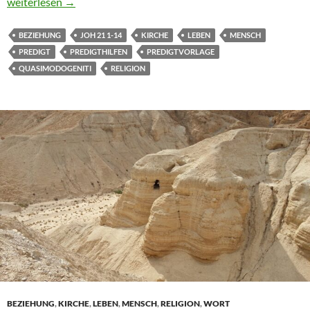
Predigt zu Joh 21, 1-14 Das Netz auswerfen – Quasimodogeniti
weiterlesen
→
BEZIEHUNG
JOH 21 1-14
KIRCHE
LEBEN
MENSCH
PREDIGT
PREDIGTHILFEN
PREDIGTVORLAGE
QUASIMODOGENITI
RELIGION
BEZIEHUNG
,
KIRCHE
,
LEBEN
,
MENSCH
,
RELIGION
,
WORT