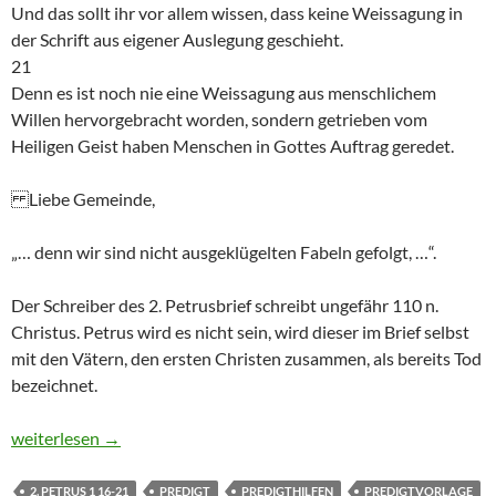
Und das sollt ihr vor allem wissen, dass keine Weissagung in
der Schrift aus eigener Auslegung geschieht.
21
Denn es ist noch nie eine Weissagung aus menschlichem
Willen hervorgebracht worden, sondern getrieben vom
Heiligen Geist haben Menschen in Gottes Auftrag geredet.
Liebe Gemeinde,
„… denn wir sind nicht ausgeklügelten Fabeln gefolgt, …“.
Der Schreiber des 2. Petrusbrief schreibt ungefähr 110 n.
Christus. Petrus wird es nicht sein, wird dieser im Brief selbst
mit den Vätern, den ersten Christen zusammen, als bereits Tod
bezeichnet.
Predigt zu 2. Petrus 1, 16-21 – prophetisches Wort
weiterlesen
→
2. PETRUS 1 16-21
PREDIGT
PREDIGTHILFEN
PREDIGTVORLAGE