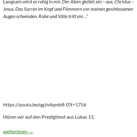
Langsam wird
es ruhig in mir. Der Atem gleitet: ein – aus, Christus –
Jesus. Das Surren im Kopf und Flimmern vor meinen geschlossenen
Augen schwinden. Ruhe und Stille tritt ein. ..“
https://youtu.be/qgJn4qmb8-0?t=1756
Hören wir auf den Predigttext aus Lukas 11:
Rogate: Predigt zu Lk 11, 1-13
weiterlesen
→