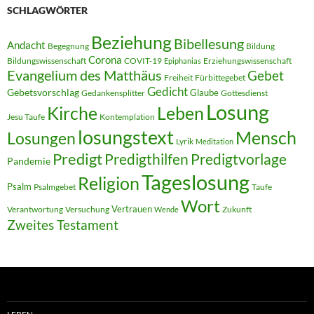
SCHLAGWÖRTER
Beziehung
Bibellesung
Andacht
Begegnung
Bildung
Corona
Bildungswissenschaft
COVIT-19
Erziehungswissenschaft
Epiphanias
Evangelium des Matthäus
Gebet
Freiheit
Fürbittegebet
Gedicht
Gebetsvorschlag
Glaube
Gedankensplitter
Gottesdienst
Losung
Kirche
Leben
Jesu Taufe
Kontemplation
losungstext
Mensch
Losungen
Lyrik
Meditation
Predigt
Predigthilfen
Predigtvorlage
Pandemie
Tageslosung
Religion
Psalm
Psalmgebet
Taufe
Wort
Vertrauen
Verantwortung
Versuchung
Zukunft
Wende
Zweites Testament