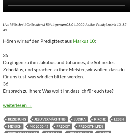
Live Mittschnitt Gottesdienst Böhringen am 03.04.2022 Judika: Predigt zu Mk 10, 35-
45
Hören wir auf den Predigttext aus
Markus 10
:
35
Da gingen zu ihm Jakobus und Johannes, die Söhne des
Zebedäus, und sprachen zu ihm: Meister, wir wollen, dass du
für uns tust, was wir dich bitten werden.
36
Er sprach zu ihnen: Was wollt ihr, dass ich für euch tue?
Judika: Predigt zu Mk 10, 35-45 – Jesu Vermächtnis
weiterlesen
→
BEZIEHUNG
JESU VERMÄCHTNIS
JUDIKA
KIRCHE
LEBEN
MENSCH
MK 10 35-45
PREDIGT
PREDIGTHILFEN