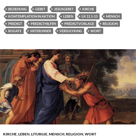
BEZIEHUNG
GEBET
JESUSGEBET
KIRCHE
KONTEMPLATION IN AKTION
LEBEN
LK 11 1-13
MENSCH
PREDIGT
PREDIGTHILFEN
PREDIGTVORLAGE
RELIGION
ROGATE
VATERUNSER
VERSUCHUNG
WORT
KIRCHE
,
LEBEN
,
LITURGIE
,
MENSCH
,
RELIGION
,
WORT