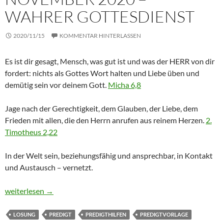
WAHRER GOTTESDIENST
2020/11/15
KOMMENTAR HINTERLASSEN
Es ist dir gesagt, Mensch, was gut ist und was der HERR von dir
fordert: nichts als Gottes Wort halten und Liebe üben und
demütig sein vor deinem Gott.
Micha 6,8
Jage nach der Gerechtigkeit, dem Glauben, der Liebe, dem
Frieden mit allen, die den Herrn anrufen aus reinem Herzen.
2.
Timotheus 2,22
In der Welt sein, beziehungsfähig und ansprechbar, in Kontakt
und Austausch – vernetzt.
Tageslosung, 15. November 2020 – wahrer Gottesdienst
weiterlesen
→
LOSUNG
PREDIGT
PREDIGTHILFEN
PREDIGTVORLAGE