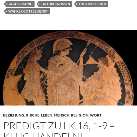
TAGESLOSUNG
TREU IM GROSSEN
TREU IM KLEINEN
WAHRER GOTTESDIENST
BEZIEHUNG
,
KIRCHE
,
LEBEN
,
MENSCH
,
RELIGION
,
WORT
PREDIGT ZU LK 16, 1-9 –
KLUG HANDELN!