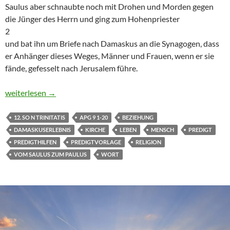
Saulus aber schnaubte noch mit Drohen und Morden gegen
die Jünger des Herrn und ging zum Hohenpriester
2
und bat ihn um Briefe nach Damaskus an die Synagogen, dass
er Anhänger dieses Weges, Männer und Frauen, wenn er sie
fände, gefesselt nach Jerusalem führe.
12. So n Trinitatis: Predigt zu Apg 9, 1-20 vom Saulus zum Paul
weiterlesen
→
12. SO N TRINITATIS
APG 9 1-20
BEZIEHUNG
DAMASKUSERLEBNIS
KIRCHE
LEBEN
MENSCH
PREDIGT
PREDIGTHILFEN
PREDIGTVORLAGE
RELIGION
VOM SAULUS ZUM PAULUS
WORT