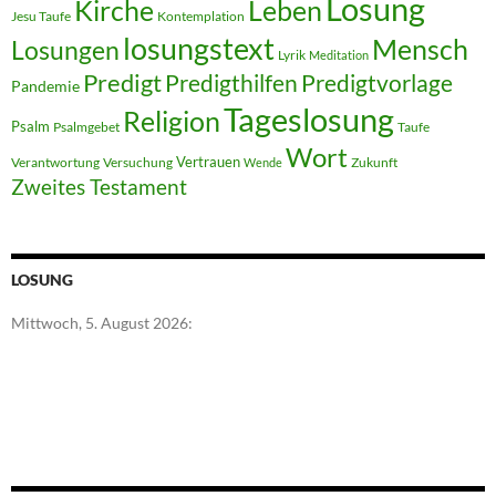
Losung
Kirche
Leben
Jesu Taufe
Kontemplation
losungstext
Mensch
Losungen
Lyrik
Meditation
Predigt
Predigthilfen
Predigtvorlage
Pandemie
Tageslosung
Religion
Psalm
Psalmgebet
Taufe
Wort
Vertrauen
Verantwortung
Versuchung
Zukunft
Wende
Zweites Testament
LOSUNG
Mittwoch, 5. August 2026: