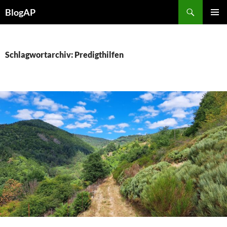
Zum
Suchen
BlogAP
Inhalt
PRIMÄR
springen
MENÜ
Schlagwortarchiv: Predigthilfen