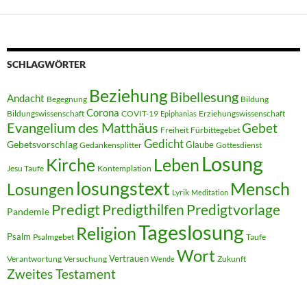
SCHLAGWÖRTER
Beziehung
Bibellesung
Andacht
Begegnung
Bildung
Corona
Bildungswissenschaft
COVIT-19
Erziehungswissenschaft
Epiphanias
Evangelium des Matthäus
Gebet
Freiheit
Fürbittegebet
Gedicht
Gebetsvorschlag
Glaube
Gedankensplitter
Gottesdienst
Losung
Kirche
Leben
Jesu Taufe
Kontemplation
losungstext
Mensch
Losungen
Lyrik
Meditation
Predigt
Predigthilfen
Predigtvorlage
Pandemie
Tageslosung
Religion
Psalm
Psalmgebet
Taufe
Wort
Vertrauen
Verantwortung
Versuchung
Zukunft
Wende
Zweites Testament