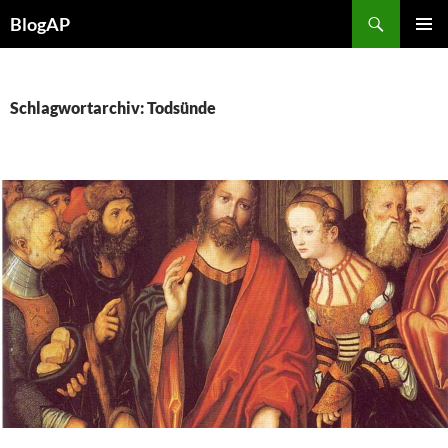
Zum
Suchen
BlogAP
Inhalt
PRIMÄR
springen
MENÜ
Schlagwortarchiv: Todsünde