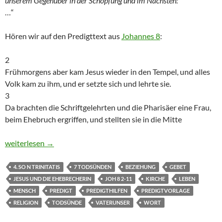
unserem Gegenüber in der Schöpfung und im Nächsten:
…“
Hören wir auf den Predigttext aus
Johannes 8
:
2
Frühmorgens aber kam Jesus wieder in den Tempel, und alles
Volk kam zu ihm, und er setzte sich und lehrte sie.
3
Da brachten die Schriftgelehrten und die Pharisäer eine Frau,
beim Ehebruch ergriffen, und stellten sie in die Mitte
4. So. n. Trinitatis: Predigt zu Joh 8, 2-11 – Jesus und die Ehebr
weiterlesen
→
4. SO N TRINITATIS
7 TODSÜNDEN
BEZIEHUNG
GEBET
JESUS UND DIE EHEBRECHERIN
JOH 8 2-11
KIRCHE
LEBEN
MENSCH
PREDIGT
PREDIGTHILFEN
PREDIGTVORLAGE
RELIGION
TODSÜNDE
VATERUNSER
WORT