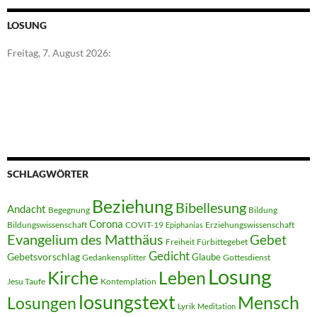
LOSUNG
Freitag, 7. August 2026:
SCHLAGWÖRTER
Beziehung
Bibellesung
Andacht
Begegnung
Bildung
Corona
Bildungswissenschaft
COVIT-19
Erziehungswissenschaft
Epiphanias
Evangelium des Matthäus
Gebet
Freiheit
Fürbittegebet
Gedicht
Gebetsvorschlag
Glaube
Gedankensplitter
Gottesdienst
Losung
Kirche
Leben
Jesu Taufe
Kontemplation
losungstext
Mensch
Losungen
Lyrik
Meditation