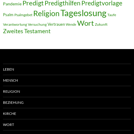
Predigt
Predigthilfen
Predigtvorlage
Pandemie
Tageslosung
Religion
Psalm
Psalmgebet
Taufe
Wort
Vertrauen
Verantwortung
Versuchung
Zukunft
Wende
Zweites Testament
LEBEN
MENSCH
RELIGION
BEZIEHUNG
KIRCHE
WORT