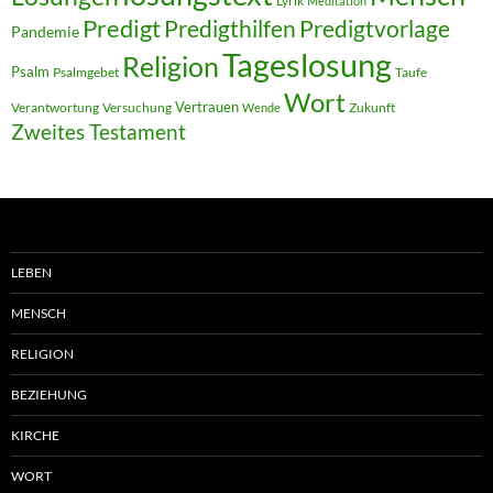
Lyrik
Meditation
Predigt
Predigthilfen
Predigtvorlage
Pandemie
Tageslosung
Religion
Psalm
Psalmgebet
Taufe
Wort
Vertrauen
Verantwortung
Versuchung
Zukunft
Wende
Zweites Testament
LEBEN
MENSCH
RELIGION
BEZIEHUNG
KIRCHE
WORT