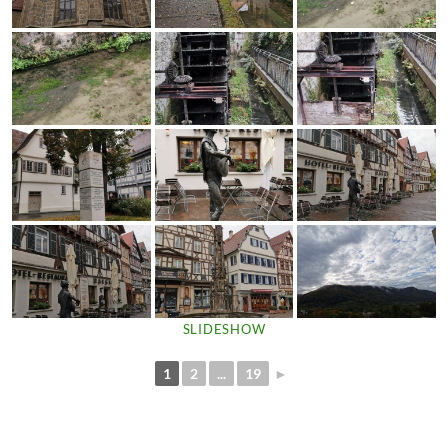
SLIDESHOW
1
2
...
19
►