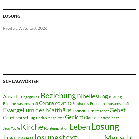
LOSUNG
Freitag, 7. August 2026:
SCHLAGWÖRTER
Beziehung
Bibellesung
Andacht
Begegnung
Bildung
Corona
Bildungswissenschaft
COVIT-19
Erziehungswissenschaft
Epiphanias
Evangelium des Matthäus
Gebet
Freiheit
Fürbittegebet
Gedicht
Gebetsvorschlag
Glaube
Gedankensplitter
Gottesdienst
Losung
Kirche
Leben
Jesu Taufe
Kontemplation
losungstext
Mensch
Losungen