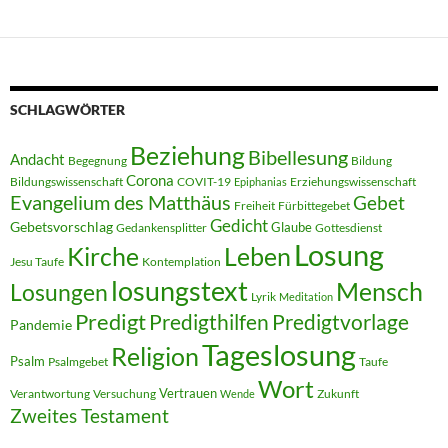
SCHLAGWÖRTER
Beziehung
Bibellesung
Andacht
Begegnung
Bildung
Corona
Bildungswissenschaft
COVIT-19
Erziehungswissenschaft
Epiphanias
Evangelium des Matthäus
Gebet
Freiheit
Fürbittegebet
Gedicht
Gebetsvorschlag
Glaube
Gedankensplitter
Gottesdienst
Losung
Kirche
Leben
Jesu Taufe
Kontemplation
losungstext
Mensch
Losungen
Lyrik
Meditation
Predigt
Predigthilfen
Predigtvorlage
Pandemie
Tageslosung
Religion
Psalm
Psalmgebet
Taufe
Wort
Vertrauen
Verantwortung
Versuchung
Zukunft
Wende
Zweites Testament