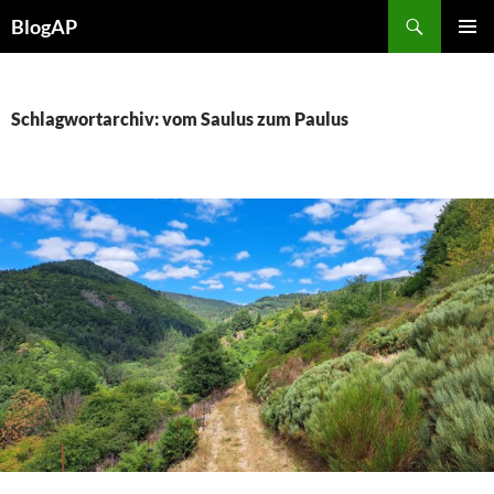
Zum
Suchen
BlogAP
Inhalt
PRIMÄR
springen
MENÜ
Schlagwortarchiv: vom Saulus zum Paulus