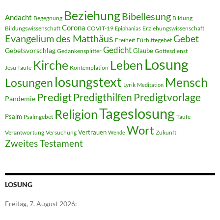
Beziehung
Bibellesung
Andacht
Begegnung
Bildung
Corona
Bildungswissenschaft
COVIT-19
Erziehungswissenschaft
Epiphanias
Evangelium des Matthäus
Gebet
Freiheit
Fürbittegebet
Gedicht
Gebetsvorschlag
Glaube
Gedankensplitter
Gottesdienst
Losung
Kirche
Leben
Jesu Taufe
Kontemplation
losungstext
Mensch
Losungen
Lyrik
Meditation
Predigt
Predigthilfen
Predigtvorlage
Pandemie
Tageslosung
Religion
Psalm
Psalmgebet
Taufe
Wort
Vertrauen
Verantwortung
Versuchung
Zukunft
Wende
Zweites Testament
LOSUNG
Freitag, 7. August 2026: