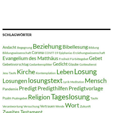
SCHLAGWÖRTER
Beziehung
Bibellesung
Andacht
Begegnung
Bildung
Corona
Bildungswissenschaft
COVIT-19
Erziehungswissenschaft
Epiphanias
Evangelium des Matthäus
Gebet
Freiheit
Fürbittegebet
Gedicht
Gebetsvorschlag
Glaube
Gedankensplitter
Gottesdienst
Losung
Kirche
Leben
Jesu Taufe
Kontemplation
losungstext
Mensch
Losungen
Lyrik
Meditation
Predigt
Predigthilfen
Predigtvorlage
Pandemie
Tageslosung
Religion
Psalm
Psalmgebet
Taufe
Wort
Vertrauen
Verantwortung
Versuchung
Zukunft
Wende
Zweites Testament