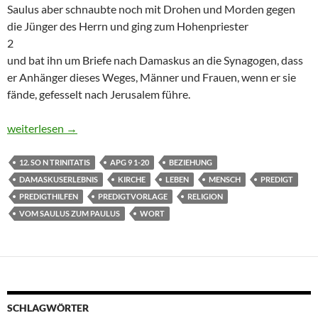
Saulus aber schnaubte noch mit Drohen und Morden gegen
die Jünger des Herrn und ging zum Hohenpriester
2
und bat ihn um Briefe nach Damaskus an die Synagogen, dass
er Anhänger dieses Weges, Männer und Frauen, wenn er sie
fände, gefesselt nach Jerusalem führe.
12. So n Trinitatis: Predigt zu Apg 9, 1-20 vom Saulus zum Paul
weiterlesen
→
12. SO N TRINITATIS
APG 9 1-20
BEZIEHUNG
DAMASKUSERLEBNIS
KIRCHE
LEBEN
MENSCH
PREDIGT
PREDIGTHILFEN
PREDIGTVORLAGE
RELIGION
VOM SAULUS ZUM PAULUS
WORT
SCHLAGWÖRTER