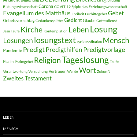
Begegnung
Bildung
Corona
Bildungswissenschaft
COVIT-19
Erziehungswissenschaft
Epiphanias
Evangelium des Matthäus
Gebet
Freiheit
Fürbittegebet
Gedicht
Gebetsvorschlag
Glaube
Gedankensplitter
Gottesdienst
Losung
Kirche
Leben
Jesu Taufe
Kontemplation
losungstext
Mensch
Losungen
Lyrik
Meditation
Predigt
Predigthilfen
Predigtvorlage
Pandemie
Tageslosung
Religion
Psalm
Psalmgebet
Taufe
Wort
Vertrauen
Verantwortung
Versuchung
Zukunft
Wende
Zweites Testament
LEBEN
MENSCH