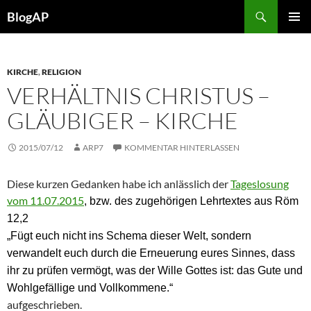
Zum
Suchen
BlogAP
Inhalt
PRIMÄR
springen
MENÜ
KIRCHE
,
RELIGION
VERHÄLTNIS CHRISTUS –
GLÄUBIGER – KIRCHE
2015/07/12
ARP7
KOMMENTAR HINTERLASSEN
Diese kurzen Gedanken habe ich anlässlich der
Tageslosung
vom 11.07.2015
, bzw. des zugehörigen Lehrtextes aus Röm
12,2
„Fügt euch nicht ins Schema dieser Welt, sondern
verwandelt euch durch die Erneuerung eures Sinnes, dass
ihr zu prüfen vermögt, was der Wille Gottes ist: das Gute und
Wohlgefällige und Vollkommene.“
aufgeschrieben.