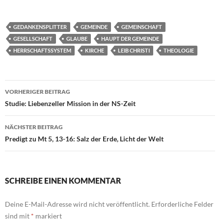
GEDANKENSPLITTER
GEMEINDE
GEMEINSCHAFT
GESELLSCHAFT
GLAUBE
HAUPT DER GEMEINDE
HERRSCHAFTSSYSTEM
KIRCHE
LEIB CHRISTI
THEOLOGIE
Beitragsnavigation
VORHERIGER BEITRAG
Studie: Liebenzeller Mission in der NS-Zeit
NÄCHSTER BEITRAG
Predigt zu Mt 5, 13-16: Salz der Erde, Licht der Welt
SCHREIBE EINEN KOMMENTAR
Deine E-Mail-Adresse wird nicht veröffentlicht.
Erforderliche Felder
sind mit
*
markiert