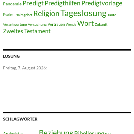
Predigt
Predigthilfen
Predigtvorlage
Pandemie
Tageslosung
Religion
Psalm
Psalmgebet
Taufe
Wort
Vertrauen
Verantwortung
Versuchung
Zukunft
Wende
Zweites Testament
LOSUNG
Freitag, 7. August 2026:
SCHLAGWÖRTER
Beziehung
Bibellesung
Andacht