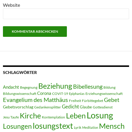
Website
SCHLAGWÖRTER
Beziehung
Bibellesung
Andacht
Begegnung
Bildung
Corona
Bildungswissenschaft
COVIT-19
Erziehungswissenschaft
Epiphanias
Evangelium des Matthäus
Gebet
Freiheit
Fürbittegebet
Gedicht
Gebetsvorschlag
Glaube
Gedankensplitter
Gottesdienst
Losung
Kirche
Leben
Jesu Taufe
Kontemplation
losungstext
Mensch
Losungen
Lyrik
Meditation