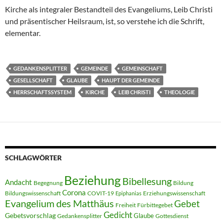
Kirche als integraler Bestandteil des Evangeliums, Leib Christi
und präsentischer Heilsraum, ist, so verstehe ich die Schrift,
elementar.
GEDANKENSPLITTER
GEMEINDE
GEMEINSCHAFT
GESELLSCHAFT
GLAUBE
HAUPT DER GEMEINDE
HERRSCHAFTSSYSTEM
KIRCHE
LEIB CHRISTI
THEOLOGIE
SCHLAGWÖRTER
Beziehung
Bibellesung
Andacht
Begegnung
Bildung
Corona
Bildungswissenschaft
COVIT-19
Erziehungswissenschaft
Epiphanias
Evangelium des Matthäus
Gebet
Freiheit
Fürbittegebet
Gedicht
Gebetsvorschlag
Glaube
Gedankensplitter
Gottesdienst