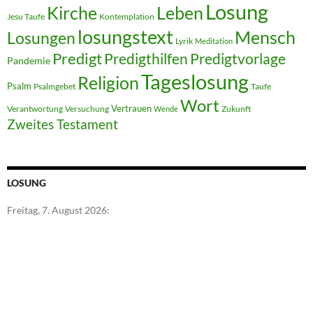
Losung
Kirche
Leben
Jesu Taufe
Kontemplation
losungstext
Mensch
Losungen
Lyrik
Meditation
Predigt
Predigthilfen
Predigtvorlage
Pandemie
Tageslosung
Religion
Psalm
Psalmgebet
Taufe
Wort
Vertrauen
Verantwortung
Versuchung
Zukunft
Wende
Zweites Testament
LOSUNG
Freitag, 7. August 2026: