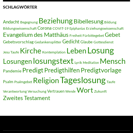
SCHLAGWÖRTER
Beziehung
Bibellesung
Andacht
Begegnung
Bildung
Corona
Bildungswissenschaft
COVIT-19
Erziehungswissenschaft
Epiphanias
Evangelium des Matthäus
Gebet
Freiheit
Fürbittegebet
Gedicht
Gebetsvorschlag
Glaube
Gedankensplitter
Gottesdienst
Losung
Kirche
Leben
Jesu Taufe
Kontemplation
losungstext
Mensch
Losungen
Lyrik
Meditation
Predigt
Predigthilfen
Predigtvorlage
Pandemie
Tageslosung
Religion
Psalm
Psalmgebet
Taufe
Wort
Vertrauen
Verantwortung
Versuchung
Zukunft
Wende
Zweites Testament