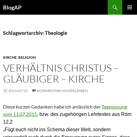
Zum
Suchen
BlogAP
Inhalt
PRIMÄR
springen
MENÜ
Schlagwortarchiv: Theologie
KIRCHE
,
RELIGION
VERHÄLTNIS CHRISTUS –
GLÄUBIGER – KIRCHE
2015/07/12
KOMMENTAR HINTERLASSEN
Diese kurzen Gedanken habe ich anlässlich der
Tageslosung
vom 11.07.2015
, bzw. des zugehörigen Lehrtextes aus Röm
12,2
„Fügt euch nicht ins Schema dieser Welt, sondern