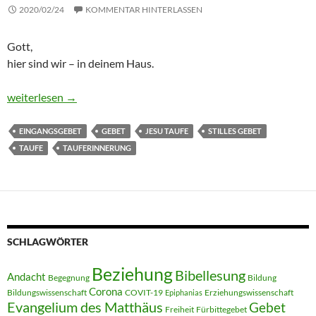
2020/02/24
KOMMENTAR HINTERLASSEN
Gott,
hier sind wir – in deinem Haus.
Gebet – Eingangsgebet Taufe – Tauferinnerung – Jesu Taufe
weiterlesen
→
EINGANGSGEBET
GEBET
JESU TAUFE
STILLES GEBET
TAUFE
TAUFERINNERUNG
SCHLAGWÖRTER
Beziehung
Bibellesung
Andacht
Begegnung
Bildung
Corona
Bildungswissenschaft
COVIT-19
Erziehungswissenschaft
Epiphanias
Evangelium des Matthäus
Gebet
Freiheit
Fürbittegebet