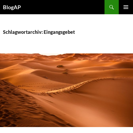
Zum
Suchen
BlogAP
Inhalt
PRIMÄR
springen
MENÜ
Schlagwortarchiv: Eingangsgebet