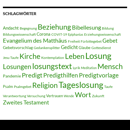
SCHLAGWÖRTER
Beziehung
Bibellesung
Andacht
Begegnung
Bildung
Corona
Bildungswissenschaft
COVIT-19
Erziehungswissenschaft
Epiphanias
Evangelium des Matthäus
Gebet
Freiheit
Fürbittegebet
Gedicht
Gebetsvorschlag
Glaube
Gedankensplitter
Gottesdienst
Losung
Kirche
Leben
Jesu Taufe
Kontemplation
losungstext
Mensch
Losungen
Lyrik
Meditation
Predigt
Predigthilfen
Predigtvorlage
Pandemie
Tageslosung
Religion
Psalm
Psalmgebet
Taufe
Wort
Vertrauen
Verantwortung
Versuchung
Zukunft
Wende
Zweites Testament