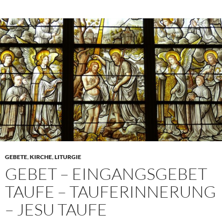
GEBETE
,
KIRCHE
,
LITURGIE
GEBET – EINGANGSGEBET
TAUFE – TAUFERINNERUNG
– JESU TAUFE