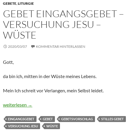
GEBETE
,
LITURGIE
GEBET EINGANGSGEBET –
VERSUCHUNG JESU –
WÜSTE
2020/03/07
KOMMENTAR HINTERLASSEN
Gott,
da bin ich, mitten in der Wüste meines Lebens.
Mein Ich schreit vor Verlangen, mein Selbst leidet.
Gebet Eingangsgebet – Versuchung Jesu – Wüste
weiterlesen
→
EINGANGSGEBET
GEBET
GEBETSVORSCHLAG
STILLES GEBET
VERSUCHUNG JESU
WÜSTE