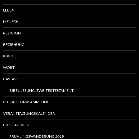
LEBEN
MENSCH
RELIGION
BEZIEHUNG
KIRCHE
WORT
CASTAP
BIBEL-LESUNG: ZWEITES TESTAMENT
PLEXAP – LINKSAMMLUNG
VERANSTALTUNGSKALENDER
BILDGALERIEN
FRÜHLINGSWANDERUNG 2019